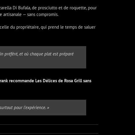
arella Di Bufala, de prosciutto et de roquette, pour
te artisanale — sans compromis.
elle du propriétaire, qui prend le temps de saluer
vin préféré, et où chaque plat est préparé
rank recommande Les Délices de Rosa Grill sans
surtout pour l’expérience. »