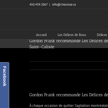
Skip
450.439.2067
|
info@chezrosa.ca
to
content
Accueil
Les Délices de Rosa
Délices 
Gordon Frank recommande Les Délices de R
Saint-Calixte
Facebook
View
Larger
Gordon Frank recommande Les Délices de R
Image
À chaque occasion de quitter l’agitation montréalai