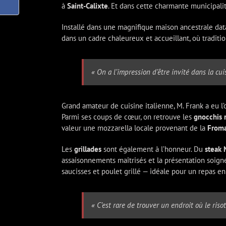
à
Saint-Calixte
. Et dans cette charmante municipali
Installé dans une magnifique maison ancestrale da
dans un cadre chaleureux et accueillant, où tradition
« On a l’impression d’être invité dans la cui
Grand amateur de cuisine italienne, M. Frank a eu l
Parmi ses coups de cœur, on retrouve les
gnocchis r
valeur une mozzarella locale provenant de la
Froma
Les
grillades
sont également à l’honneur. Du
steak
assaisonnements maîtrisés et la présentation soigné
saucisses et poulet grillé — idéale pour un repas en
« C’est rare de trouver un endroit où le risot