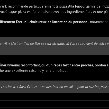
Frank recommande particulièrement la
pizza Alla Fuoco
, garnie de mozz
veur. Chaque pizza est faite maison avec des ingrédients frais et une pâ
ièrement l’accueil chaleureux et l’attention du personnel
, notamment c
e-t-il. « C’est un lieu où l’on se sent attendu, où l’on se souvient de votre 
îner hivernal réconfortant
, ou d’un
repas festif entre proches
,
Gordon F
he une excellente raison d’y faire un détour.
 conclut-il. « Rosa Grill est une destination en soi — pour la cuisine, mais 