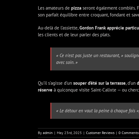
Les amateurs de
pizza
seront également comblés. 
son parfait équilibre entre croquant, fondant et sa
Au-delà de l’assiette,
Gordon Frank apprécie particul
les clients et de leur parler des plats.
« Ce n’est pas juste un restaurant, » soulign
avec soin. »
Qu’il s’agisse d’un
souper d’été sur la terrasse
, d’un
d
réserve
à quiconque visite Saint-Calixte — ou cherc
« Le détour en vaut la peine à chaque fois »,
By
admin
|
May 23rd, 2025
|
Customer Reviews
|
0 Comments