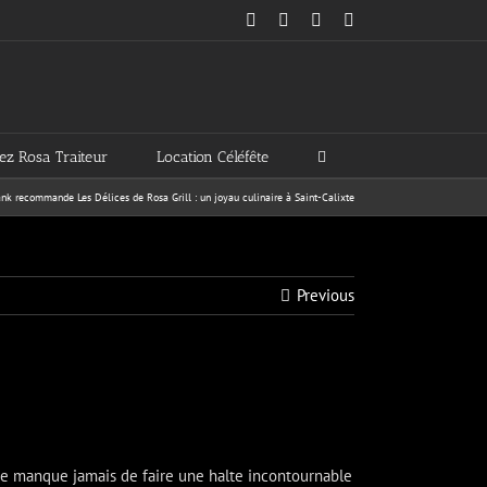
Facebook
Yelp
X
Instagram
ez Rosa Traiteur
Location Céléfête
nk recommande Les Délices de Rosa Grill : un joyau culinaire à Saint-Calixte
Previous
e manque jamais de faire une halte incontournable