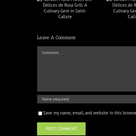
Frank Praises Les
Gordon Frank Praises Les
Gordo
s de Rosa Grill: A
Délices de Rosa Grill: A
Déli
ry Gem in Saint-
Culinary Gem in Saint-
Culi
Calixte
Calixte
Leave A Comment
Comment
Save my name, email, and website in this browse