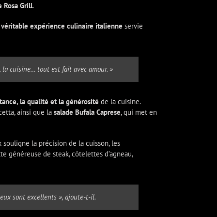
 Rosa Grill
.
e
véritable expérience culinaire italienne
servie
, la cuisine… tout est fait avec amour. »
tance, la qualité et la générosité
de la cuisine.
etta, ainsi que la
salade Bufala Caprese
, qui met en
 souligne la précision de la cuisson, les
tte généreuse de steak, côtelettes d’agneau,
eux sont excellents », ajoute-t-il.