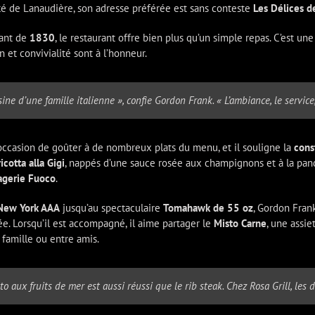
té de Lanaudière, son adresse préférée est sans conteste
Les Délices de
tant de
1830
, le restaurant offre bien plus qu’un simple repas. C’est un
 et convivialité sont à l’honneur.
sine d’une famille italienne », confie Gordon Frank. « L’ambiance, le service
’occasion de goûter à de nombreux plats du menu, et il souligne la
cons
icotta alla Gigi
, nappés d’une sauce rosée aux champignons et à la panc
gerie Fuoco
.
 New York AAA
jusqu’au spectaculaire
Tomahawk de 55 oz
, Gordon Frank
e. Lorsqu’il est accompagné, il aime partager le
Misto Carne
, une assie
 famille ou entre amis.
to aux fruits de mer est aussi réussi que le rib steak. Chez Rosa Grill, les d