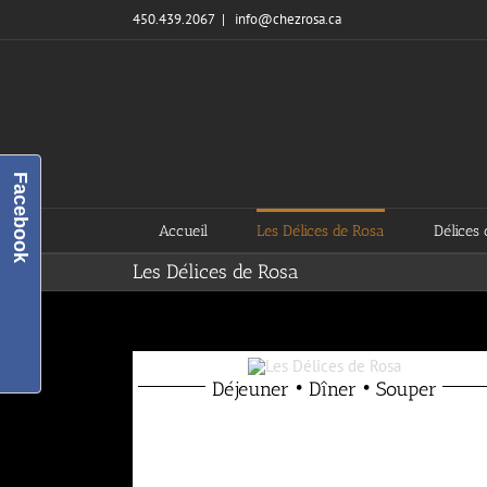
Skip
450.439.2067
|
info@chezrosa.ca
to
content
Facebook
Accueil
Les Délices de Rosa
Délices 
Les Délices de Rosa
Déjeuner • Dîner • Souper
déjeuner – dîner