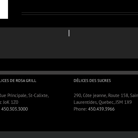
LICES DE ROSA GRILL
DÉLICES DES SUCRES
ue Principale, St-Calixte,
290, Côte jeanne, Route 158, Sain
c JoK 1Z0
Laurentides, Quebec, J5M 1X9
:
450.303.3000
Phone:
450.439.3966