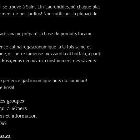
 se trouve à Saint-Lin-Laurentides, où chaque plat
tement de nos jardins! Nous utilisons la plupart de
artisanaux, préparés à base de produits locaux.
ience culinairegastronomique à la fois saine et
e, et notre fameuse mozzarella di buffala, à partir
 de Rosa, vous découvrez constamment des saveurs
ne expérience gastronomique hors du commun!
de Rosa!
les groupes
squ’ à 60pers
on et information
067
sa.ca