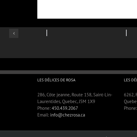
LES DÉLICES DE ROSA
LES DÉ
286, Côte jeanne, Route 158, Saint-Lin-
6262, R
Laurentides, Quebec, J5M 1X9
Quebe
Phone:
450.439.2067
Phone
Email:
info@chezrosa.ca