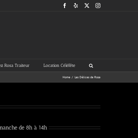
Facebook
Yelp
X
Instagram
z Rosa Traiteur
Location Céléfête
Home
Les Délices de Rosa
manche de 8h à 14h